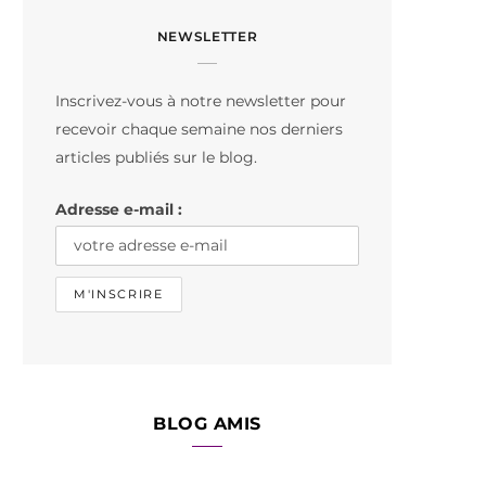
c
s
k
NEWSLETTER
e
t
T
b
a
o
Inscrivez-vous à notre newsletter pour
o
g
k
recevoir chaque semaine nos derniers
o
r
articles publiés sur le blog.
k
a
Adresse e-mail :
m
BLOG AMIS