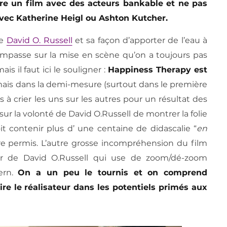
e un film avec des acteurs bankable et ne pas
avec Katherine Heigl ou Ashton Kutcher.
de
David O. Russell
et sa façon d’apporter de l’eau à
’impasse sur la mise en scène qu’on a toujours pas
s il faut ici le souligner :
Happiness Therapy est
amais dans la demi-mesure (surtout dans le première
 à crier les uns sur les autres pour un résultat des
r la volonté de David O.Russell de montrer la folie
it contenir plus d’ une centaine de didascalie “
en
tre permis. L’autre grosse incompréhension du film
mer de David O.Russell qui use de zoom/dé-zoom
tern.
On a un peu le tournis et on comprend
re le réalisateur dans les potentiels primés aux