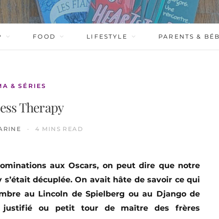
P
FOOD
LIFESTYLE
PARENTS & BÉ
MA & SÉRIES
ess Therapy
ARINE
4 MINS READ
nominations aux Oscars, on peut dire que notre
 s’était décuplée. On avait hâte de savoir ce qui
’ombre au Lincoln de Spielberg ou au Django de
 justifié ou petit tour de maître des frères