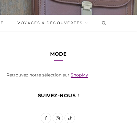
BÉ
VOYAGES & DÉCOUVERTES
MODE
Retrouvez notre sélection sur
ShopMy
SUIVEZ-NOUS !
F
I
T
a
n
i