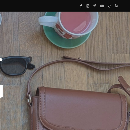
F
I
P
Y
T
R
a
n
i
o
i
S
c
s
n
u
k
S
e
t
t
T
T
b
a
e
u
o
o
g
r
b
k
o
r
e
e
k
a
s
m
t