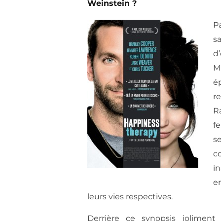
Weinstein ?
P
s
d
M
é
r
R
f
s
co
i
e
leurs vies respectives.
Derrière ce synopsis jolime