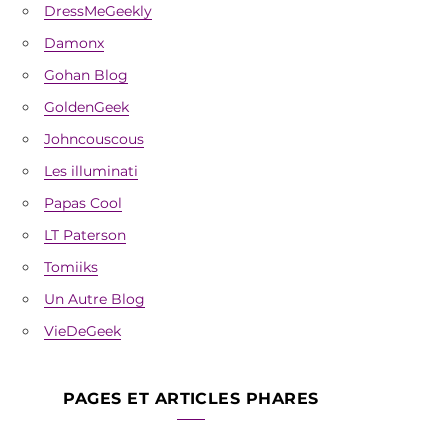
DressMeGeekly
Damonx
Gohan Blog
GoldenGeek
Johncouscous
Les illuminati
Papas Cool
LT Paterson
Tomiiks
Un Autre Blog
VieDeGeek
PAGES ET ARTICLES PHARES