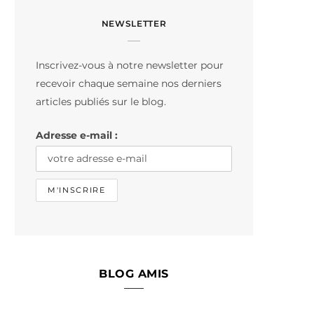
c
s
k
NEWSLETTER
e
t
T
b
a
o
Inscrivez-vous à notre newsletter pour
o
g
k
recevoir chaque semaine nos derniers
o
r
articles publiés sur le blog.
k
a
Adresse e-mail :
m
BLOG AMIS