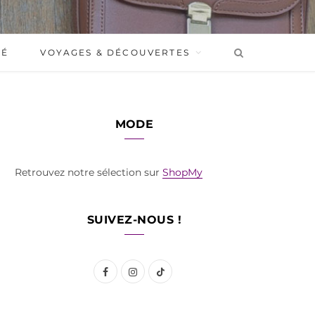
BÉ
VOYAGES & DÉCOUVERTES
MODE
Retrouvez notre sélection sur
ShopMy
SUIVEZ-NOUS !
F
I
T
a
n
i