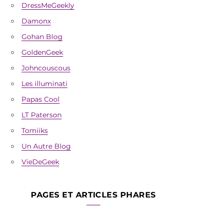
DressMeGeekly
Damonx
Gohan Blog
GoldenGeek
Johncouscous
Les illuminati
Papas Cool
LT Paterson
Tomiiks
Un Autre Blog
VieDeGeek
PAGES ET ARTICLES PHARES