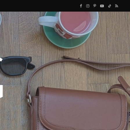
F
I
P
Y
T
R
a
n
i
o
i
S
c
s
n
u
k
S
e
t
t
T
T
b
a
e
u
o
o
g
r
b
k
o
r
e
e
k
a
s
m
t