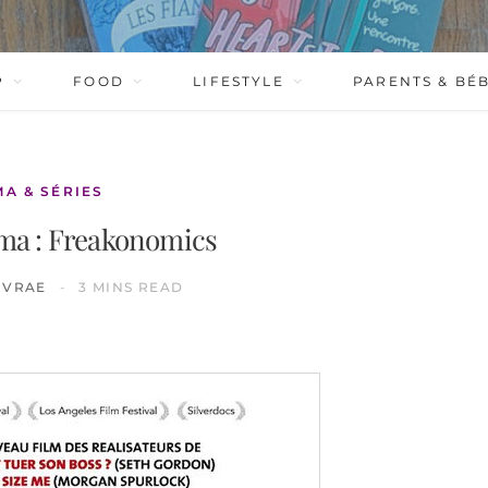
P
FOOD
LIFESTYLE
PARENTS & BÉ
MA & SÉRIES
éma : Freakonomics
IVRAE
3 MINS READ