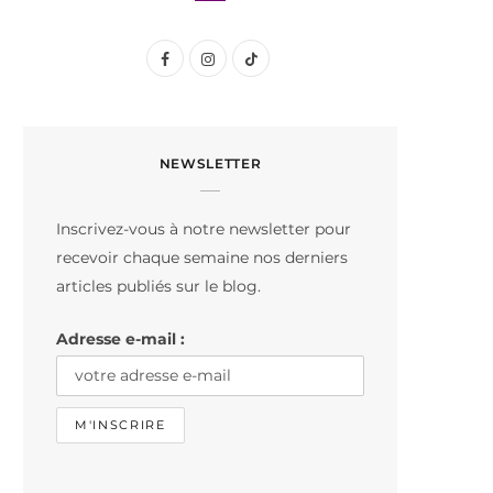
F
I
T
a
n
i
c
s
k
NEWSLETTER
e
t
T
b
a
o
Inscrivez-vous à notre newsletter pour
o
g
k
recevoir chaque semaine nos derniers
o
r
articles publiés sur le blog.
k
a
Adresse e-mail :
m