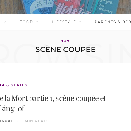
P
FOOD
LIFESTYLE
PARENTS & BÉ
ROWSI
TAG
SCÈNE COUPÉE
MA & SÉRIES
e la Mort partie 1, scène coupée et
king-of
IVRAE
1 MIN READ