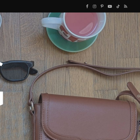
F
I
P
Y
T
R
a
n
i
o
i
S
c
s
n
u
k
S
e
t
t
T
T
b
a
e
u
o
o
g
r
b
k
o
r
e
e
k
a
s
m
t