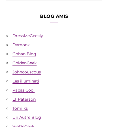
BLOG AMIS
DressMeGeekly
Damonx
Gohan Blog
GoldenGeek
Johncouscous
Les illuminati
Papas Cool
LT Paterson
Tomiiks
Un Autre Blog
VieDeGeek