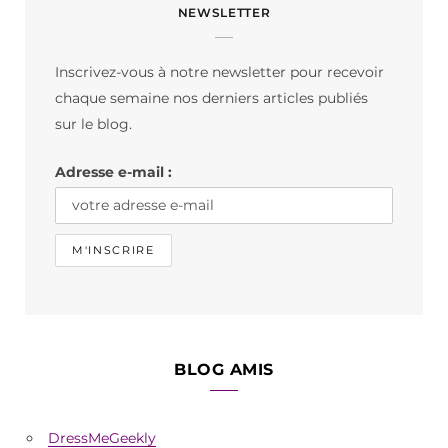
NEWSLETTER
e
t
T
b
a
o
Inscrivez-vous à notre newsletter pour recevoir
o
g
k
chaque semaine nos derniers articles publiés
o
r
sur le blog.
k
a
Adresse e-mail :
m
BLOG AMIS
DressMeGeekly