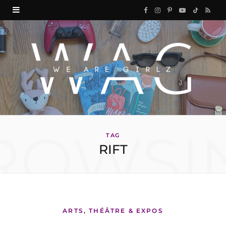
F
I
P
Y
T
R
a
n
i
o
i
S
c
s
n
u
k
S
e
t
t
T
T
b
a
e
u
o
o
g
r
b
k
ROWSI
o
r
e
e
TAG
RIFT
k
a
s
m
t
ARTS, THÉÂTRE & EXPOS