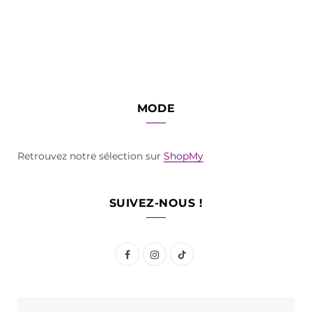
MODE
Retrouvez notre sélection sur
ShopMy
SUIVEZ-NOUS !
F
I
T
a
n
i
c
s
k