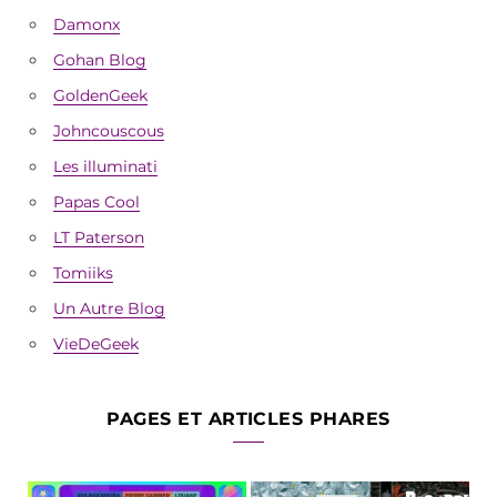
Damonx
Gohan Blog
GoldenGeek
Johncouscous
Les illuminati
Papas Cool
LT Paterson
Tomiiks
Un Autre Blog
VieDeGeek
PAGES ET ARTICLES PHARES