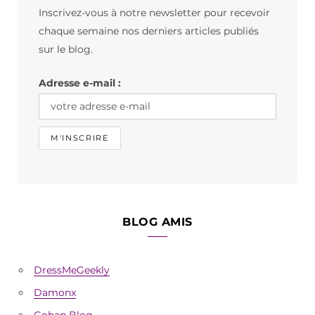
Inscrivez-vous à notre newsletter pour recevoir
o
g
k
chaque semaine nos derniers articles publiés
o
r
sur le blog.
k
a
Adresse e-mail :
m
BLOG AMIS
DressMeGeekly
Damonx
Gohan Blog