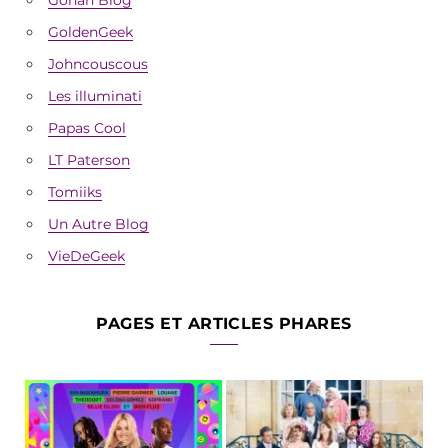
GoldenGeek
Johncouscous
Les illuminati
Papas Cool
LT Paterson
Tomiiks
Un Autre Blog
VieDeGeek
PAGES ET ARTICLES PHARES