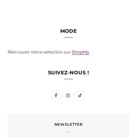
MODE
Retrouvez notre sélection sur
ShopMy
SUIVEZ-NOUS !
F
I
T
a
n
i
c
s
k
NEWSLETTER
e
t
T
b
a
o