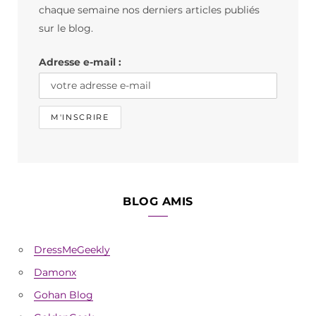
o
g
k
chaque semaine nos derniers articles publiés
o
r
sur le blog.
k
a
Adresse e-mail :
m
BLOG AMIS
DressMeGeekly
Damonx
Gohan Blog