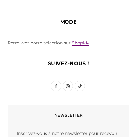
MODE
Retrouvez notre sélection sur
ShopMy
SUIVEZ-NOUS !
F
I
T
a
n
i
c
s
k
NEWSLETTER
e
t
T
b
a
o
Inscrivez-vous à notre newsletter pour recevoir