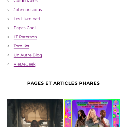
GoldenGeek
Johncouscous
Les illuminati
Papas Cool
LT Paterson
Tomiiks
Un Autre Blog
VieDeGeek
PAGES ET ARTICLES PHARES