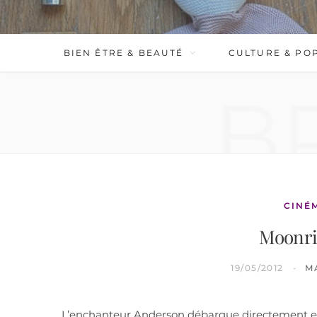
BIEN ÊTRE & BEAUTÉ
CULTURE & PO
B
CINÉ
Moonri
19/05/2012
M
L’enchanteur Anderson débarque directement en