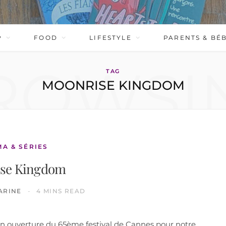
P
FOOD
LIFESTYLE
PARENTS & BÉ
ROWSI
TAG
MOONRISE KINGDOM
MA & SÉRIES
se Kingdom
ARINE
4 MINS READ
 ouverture du 65ème festival de Cannes pour notre