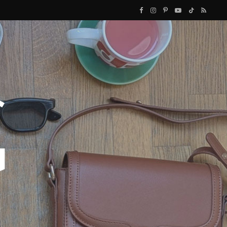
F
I
P
Y
T
R
a
n
i
o
i
S
c
s
n
u
k
S
e
t
t
T
T
b
a
e
u
o
o
g
r
b
k
o
r
e
e
k
a
s
m
t