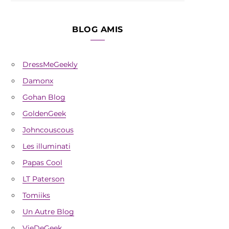
BLOG AMIS
DressMeGeekly
Damonx
Gohan Blog
GoldenGeek
Johncouscous
Les illuminati
Papas Cool
LT Paterson
Tomiiks
Un Autre Blog
VieDeGeek