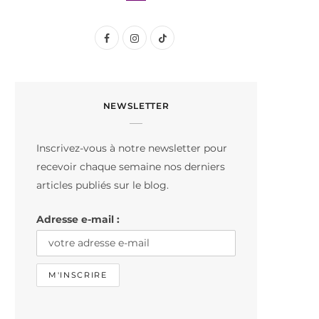
F
I
T
a
n
i
c
s
k
NEWSLETTER
e
t
T
b
a
o
Inscrivez-vous à notre newsletter pour
o
g
k
recevoir chaque semaine nos derniers
o
r
articles publiés sur le blog.
k
a
Adresse e-mail :
m