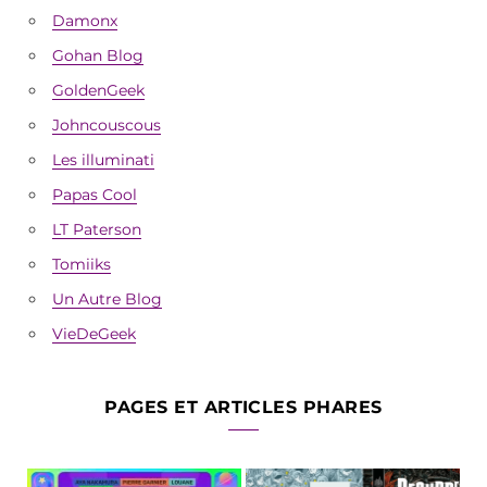
Damonx
Gohan Blog
GoldenGeek
Johncouscous
Les illuminati
Papas Cool
LT Paterson
Tomiiks
Un Autre Blog
VieDeGeek
PAGES ET ARTICLES PHARES