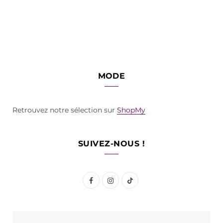
MODE
Retrouvez notre sélection sur
ShopMy
SUIVEZ-NOUS !
F
I
T
a
n
i
c
s
k