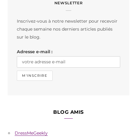
NEWSLETTER
e
t
T
b
a
o
Inscrivez-vous à notre newsletter pour recevoir
o
g
k
chaque semaine nos derniers articles publiés
o
r
sur le blog.
k
a
Adresse e-mail :
m
BLOG AMIS
DressMeGeekly