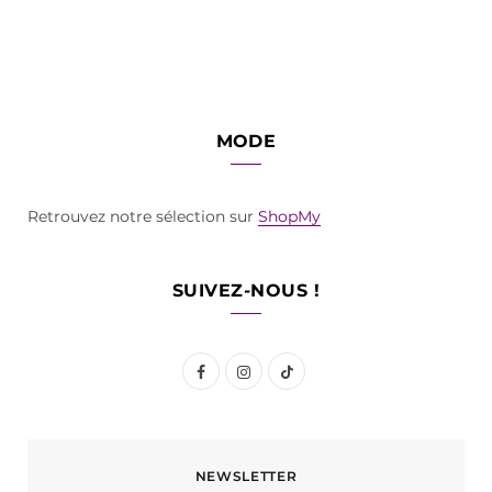
MODE
Retrouvez notre sélection sur
ShopMy
SUIVEZ-NOUS !
F
I
T
a
n
i
c
s
k
NEWSLETTER
e
t
T