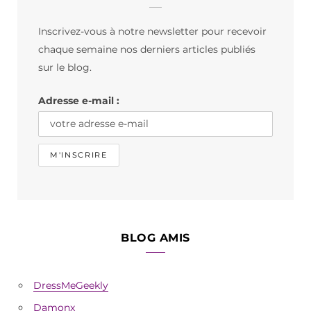
b
a
o
Inscrivez-vous à notre newsletter pour recevoir
o
g
k
chaque semaine nos derniers articles publiés
o
r
sur le blog.
k
a
Adresse e-mail :
m
BLOG AMIS
DressMeGeekly
Damonx