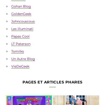
Gohan Blog
GoldenGeek
Johncouscous
Les illuminati
Papas Cool
LT Paterson
Tomiiks
Un Autre Blog
VieDeGeek
PAGES ET ARTICLES PHARES