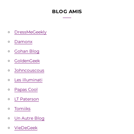
BLOG AMIS
DressMeGeekly
Damonx
Gohan Blog
GoldenGeek
Johncouscous
Les illuminati
Papas Cool
LT Paterson
Tomiiks
Un Autre Blog
VieDeGeek