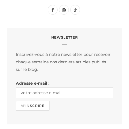
F
I
T
a
n
i
c
s
k
NEWSLETTER
e
t
T
b
a
o
Inscrivez-vous à notre newsletter pour recevoir
o
g
k
chaque semaine nos derniers articles publiés
o
r
sur le blog.
k
a
Adresse e-mail :
m