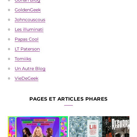
GoldenGeek
Johncouscous
Les illuminati
Papas Cool
LT Paterson
Tomiiks
Un Autre Blog
VieDeGeek
PAGES ET ARTICLES PHARES