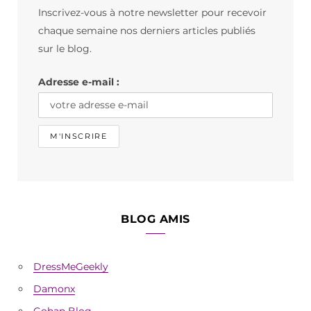
Inscrivez-vous à notre newsletter pour recevoir
o
g
k
chaque semaine nos derniers articles publiés
o
r
sur le blog.
k
a
Adresse e-mail :
m
BLOG AMIS
DressMeGeekly
Damonx
Gohan Blog