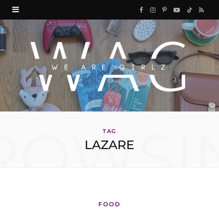
F
I
P
Y
T
R
a
n
i
o
i
S
c
s
n
u
k
S
e
t
t
T
T
b
a
e
u
o
o
g
r
b
k
ROWSI
o
r
e
e
TAG
LAZARE
k
a
s
m
t
FOOD