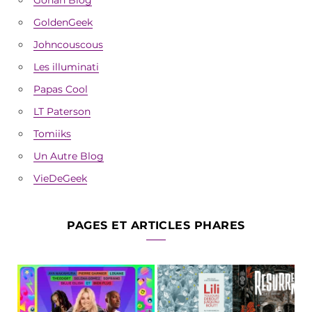
GoldenGeek
Johncouscous
Les illuminati
Papas Cool
LT Paterson
Tomiiks
Un Autre Blog
VieDeGeek
PAGES ET ARTICLES PHARES