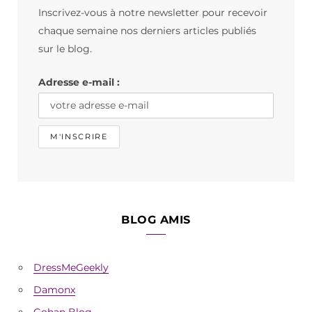
Inscrivez-vous à notre newsletter pour recevoir
o
g
k
chaque semaine nos derniers articles publiés
o
r
sur le blog.
k
a
Adresse e-mail :
m
BLOG AMIS
DressMeGeekly
Damonx
Gohan Blog