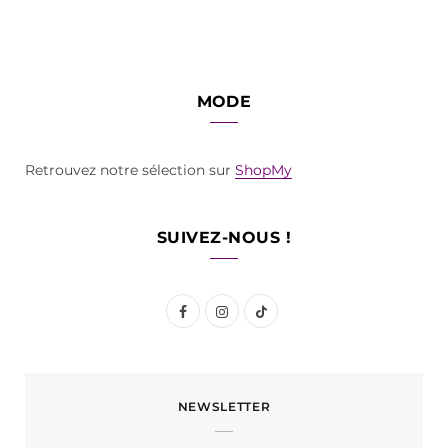
MODE
Retrouvez notre sélection sur
ShopMy
SUIVEZ-NOUS !
F
I
T
a
n
i
c
s
k
NEWSLETTER
e
t
T
b
a
o