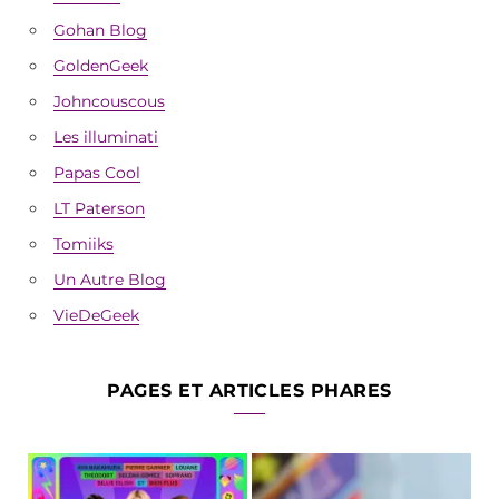
Gohan Blog
GoldenGeek
Johncouscous
Les illuminati
Papas Cool
LT Paterson
Tomiiks
Un Autre Blog
VieDeGeek
PAGES ET ARTICLES PHARES