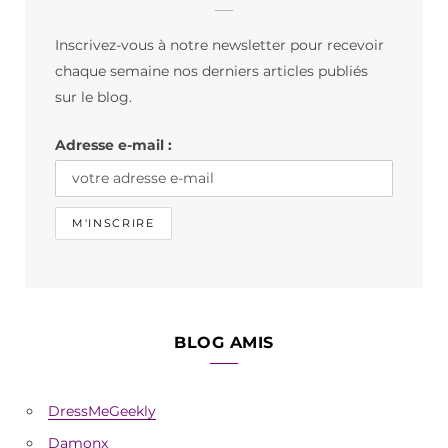
b
a
o
Inscrivez-vous à notre newsletter pour recevoir
o
g
k
chaque semaine nos derniers articles publiés
o
r
sur le blog.
k
a
Adresse e-mail :
m
BLOG AMIS
DressMeGeekly
Damonx