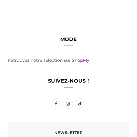
MODE
Retrouvez notre sélection sur
ShopMy
SUIVEZ-NOUS !
F
I
T
a
n
i
c
s
k
NEWSLETTER
e
t
T