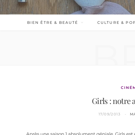
BIEN ÊTRE & BEAUTÉ
CULTURE & PO
B
CINÉ
Girls : notre 
17/09/2013
M
Après une saison 1 absolument géniale, Girls est