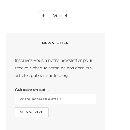
F
I
T
a
n
i
c
s
k
NEWSLETTER
e
t
T
b
a
o
Inscrivez-vous à notre newsletter pour
o
g
k
recevoir chaque semaine nos derniers
o
r
articles publiés sur le blog.
k
a
Adresse e-mail :
m