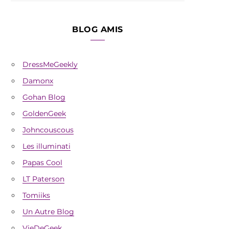
BLOG AMIS
DressMeGeekly
Damonx
Gohan Blog
GoldenGeek
Johncouscous
Les illuminati
Papas Cool
LT Paterson
Tomiiks
Un Autre Blog
VieDeGeek