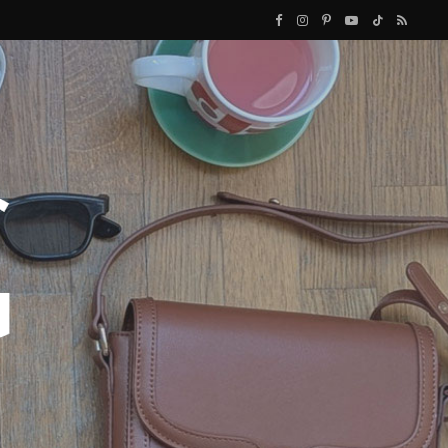
F
I
P
Y
T
R
a
n
i
o
i
S
c
s
n
u
k
S
e
t
t
T
T
b
a
e
u
o
o
g
r
b
k
o
r
e
e
k
a
s
m
t