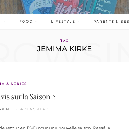
P
FOOD
LIFESTYLE
PARENTS & BÉ
ROWSI
TAG
JEMIMA KIRKE
MA & SÉRIES
avis sur la Saison 2
ARINE
4 MINS READ
 de retour en DVD pour une nouvelle saison. Passé la