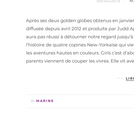
05/02/2013
M
Après ses deux golden globes obtenus en janvier, 
diffusée depuis avril 2012 et produite par Judd
aura pas réussi à détourner notre regard jusqu’à la f
l’histoire de quatre copines New-Yorkaise qui vie
les aventures hautes en couleurs. Girls c’est d’ab
parents viennent de couper les vivres. Elle vit av
LIR
By
MARINE