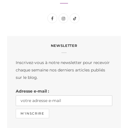
F
I
T
a
n
i
c
s
k
NEWSLETTER
e
t
T
b
a
o
Inscrivez-vous à notre newsletter pour recevoir
o
g
k
chaque semaine nos derniers articles publiés
o
r
sur le blog.
k
a
Adresse e-mail :
m