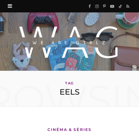
F
I
P
Y
T
R
a
n
i
o
i
S
c
s
n
u
k
S
e
t
t
T
T
b
a
e
u
o
o
g
r
b
k
ROWSI
o
r
e
e
TAG
EELS
k
a
s
m
t
CINÉMA & SÉRIES