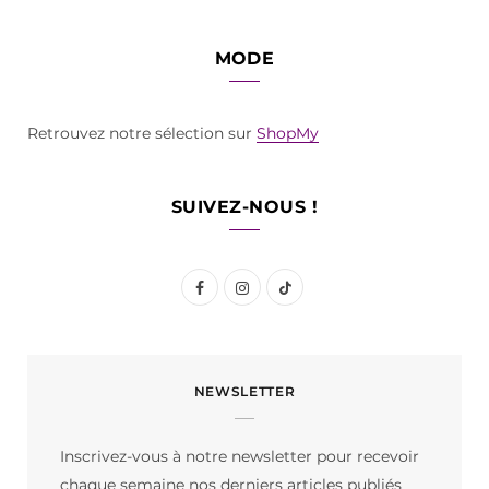
MODE
Retrouvez notre sélection sur
ShopMy
SUIVEZ-NOUS !
F
I
T
a
n
i
c
s
k
NEWSLETTER
e
t
T
b
a
o
Inscrivez-vous à notre newsletter pour recevoir
o
g
k
chaque semaine nos derniers articles publiés