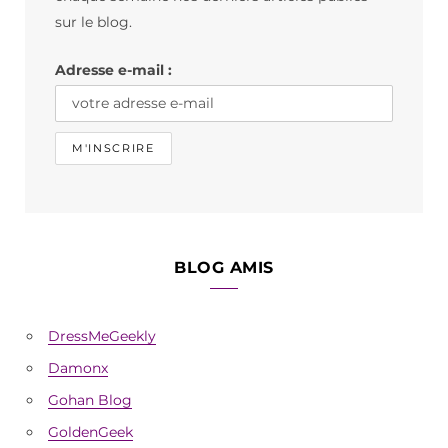
o
r
sur le blog.
k
a
Adresse e-mail :
m
BLOG AMIS
DressMeGeekly
Damonx
Gohan Blog
GoldenGeek